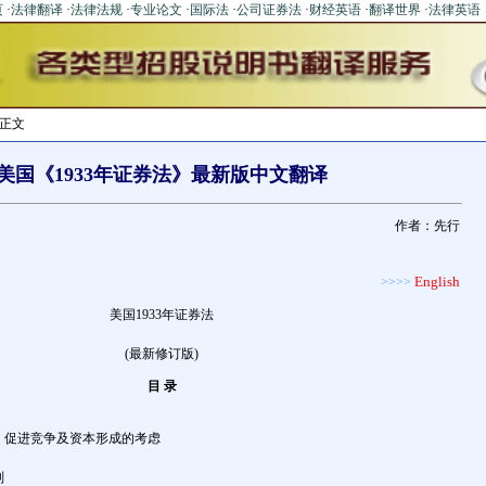
页
·
法律翻译
·
法律法规
·
专业论文
·
国际法
·
公司证券法
·
财经英语
·
翻译世界
·
法律英语
>正文
美国《1933年证券法》最新版中文翻译
作者：先行
English
>>>>
美国1933年证券法
(最新修订版)
目
录
、促进竞争及资本形成的考虑
别