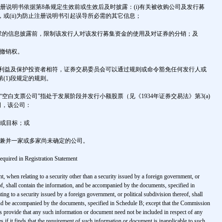
注册说明书依据第8条规定生效前或生效后及时披露：(i)有关被收购公司及发行募
或(ii)为防止注册说明书引起误导所必需的其它信息；
项要求的信息披露前，限制该发行人对该发行募集资金的使用及对证券的分销；及
供撤销权。
公共利益及保护投资者相符，证券交易委员会可以通过规则或命令豁免任何发行人或
(1)段规定的规则。
言，“空白支票公司”指处于发展阶段并发行小额股票（见《1934年证券交易法》第3(a)
司，该公司：
划或目标；或
是兼并一家或多家尚未确定的公司。
equired in Registration Statement
nt, when relating to a security other than a security issued by a foreign government, or
eof, shall contain the information, and be accompanied by the documents, specified in
ng to a security issued by a foreign government, or political subdivision thereof, shall
and be accompanied by the documents, specified in Schedule B; except that the Commission
s provide that any such information or document need not be included in respect of any
ies if it finds that the requirement of such information or document is inapplicable to such