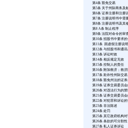
第4条 豁免交易
第5条 关于州际商务及
第6条 证券注册和注册
第7条 注册说明书中需
第8条 注册说明书及其
第8 A条 制止程序
第9条 法院对命令的审
第10条 招股书中要求
第11条 因虚假注册说
第12条 与招股书和通
第13条 诉讼时效
第14条 相反规定无效
第15条 控制人的责任
第16条 附加救济；救
第17条 欺诈性州际交易
第18条 豁免州法的证
第19条 证券交易委员
第20条 对违法行为的
第21条 证券交易委员
第22条 对犯罪和诉讼
第23条 非法陈述
第24条 处罚
第25条 其它政府机构
第26条 条款的可分割性
第27条 私人证券诉讼