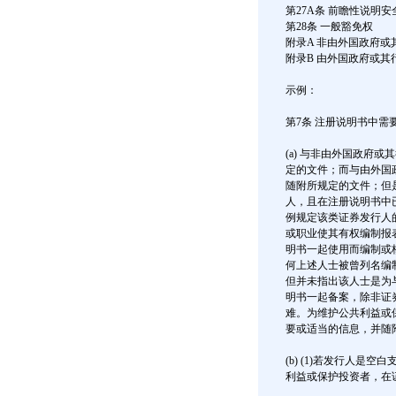
第27A条 前瞻性说明
第28条 一般豁免权
附录A 非由外国政府
附录B 由外国政府或
示例：
第7条 注册说明书中需
(a) 与非由外国政府
定的文件；而与由外国
随附所规定的文件；但
人，且在注册说明书中
例规定该类证券发行人
或职业使其有权编制报
明书一起使用而编制或
何上述人士被曾列名编
但并未指出该人士是为
明书一起备案，除非证
难。为维护公共利益或
要或适当的信息，并随
(b) (1)若发行人
利益或保护投资者，在