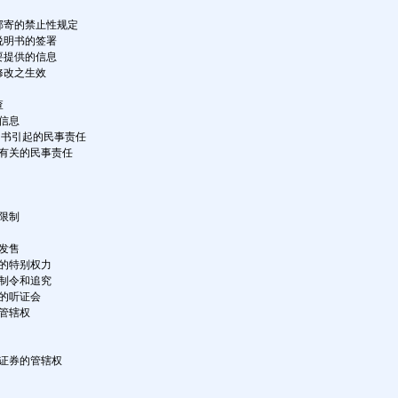
邮寄的禁止性规定
说明书的签署
要提供的信息
修改之生效
查
的信息
明书引起的民事责任
讯有关的民事责任
济限制
券发售
会的特别权力
禁制令和追究
会的听证会
的管辖权
对证券的管辖权