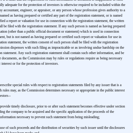
ully adequate for the protection of investors is otherwise required to be included within the
any accountant, engineer, or appraiser, or any person whose profession gives authority to a
named as having prepared or certified any part of the registration statement, or is named
fied a report or valuation for use in connection with the registration statement, the written
ll be filed with the registration statement. If any such person is named as having prepared
luation (other than a public official document or statement) which is used in connection
ment, but is not named as having prepared or certified such report or valuation for use in
ation statement, the written consent of such person shall be filed with the registration
ssion dispenses with such filing as impracticable or as involving undue hardship on the
ion statement. Any such registration statement shall contain such other information, and be
 documents, as the Commission may by rules or regulations require as being necessary
 interest or for the protection of investors.
scribe special rules with respect to registration statements filed by any issuer that is a
rules may, as the Commission determines necessary or appropriate in the public interest
estors--
provide timely disclosure, prior to or after such statement becomes effective under section
ding the company to be acquired and the specific application of the proceeds of the
al information necessary to prevent such statement from being misleading;
 use of such proceeds and the distribution of securities by such issuer until the disclosures