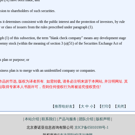
aph (A) have been made; and
ssion to shareholders of such securities.
t determines consistent with the public interest and the protection of investors, by rule
 or class of issuers from the rules prescribed under paragraph (1).
aph (1) of this subsection, the term "blank check company" means any development stage
penny stock (within the meaning of section 3 (a)(51) of the Securities Exchange Act of
s plan or purpose; or
business plan is to merge with an unidentified company or companies.
的节选, 版权为译者所有. 如需转载, 请务必注明来源于本网站, 并注明网址. 其
站取得专家本人书面许可，否则任何侵权行为将被追究侵权责任!
【
推荐给好友
】 【
大
中
小
】 【
打印
】 【
关闭
】
|
本站介绍
|
联系我们
|
产品与服务
|
团队介绍
|
版权声明
|
北京赛诺亚信息咨询有限公司
京ICP备05010199号-1