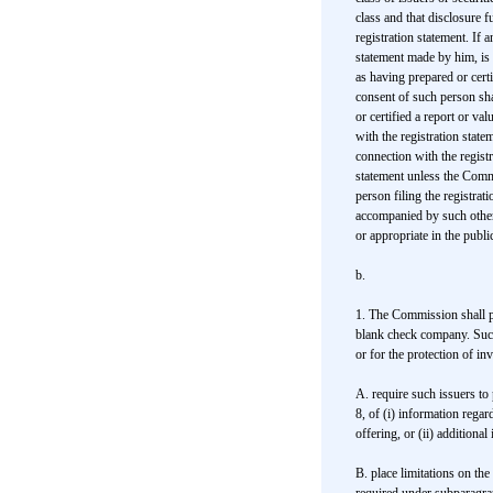
class and that disclosure f
registration statement. If 
statement made by him, is 
as having prepared or certi
consent of such person sha
or certified a report or va
with the registration state
connection with the registr
statement unless the Commi
person filing the registrat
accompanied by such other
or appropriate in the public
b.
1. The Commission shall pre
blank check company. Such 
or for the protection of inv
A. require such issuers to 
8, of (i) information regar
offering, or (ii) addition
B. place limitations on the