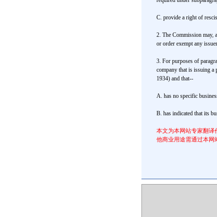
required under subparagr
C. provide a right of resci
2. The Commission may, as i
or order exempt any issuer
3. For purposes of paragr
company that is issuing a 
1934) and that--
A. has no specific busines
B. has indicated that its 
本文为本网站专家翻译作品
他商业用途需通过本网