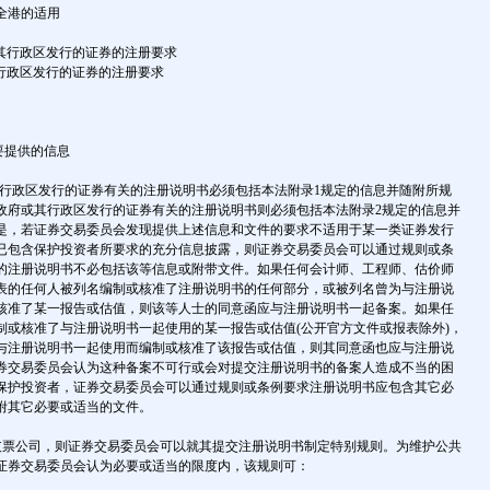
安全港的适用
或其行政区发行的证券的注册要求
其行政区发行的证券的注册要求
要提供的信息
或其行政区发行的证券有关的注册说明书必须包括本法附录1规定的信息并随附所规
政府或其行政区发行的证券有关的注册说明书则必须包括本法附录2规定的信息并
是，若证券交易委员会发现提供上述信息和文件的要求不适用于某一类证券发行
已包含保护投资者所要求的充分信息披露，则证券交易委员会可以通过规则或条
的注册说明书不必包括该等信息或附带文件。如果任何会计师、工程师、估价师
表的任何人被列名编制或核准了注册说明书的任何部分，或被列名曾为与注册说
核准了某一报告或估值，则该等人士的同意函应与注册说明书一起备案。如果任
制或核准了与注册说明书一起使用的某一报告或估值(公开官方文件或报表除外)，
与注册说明书一起使用而编制或核准了该报告或估值，则其同意函也应与注册说
券交易委员会认为这种备案不可行或会对提交注册说明书的备案人造成不当的困
保护投资者，证券交易委员会可以通过规则或条例要求注册说明书应包含其它必
附其它必要或适当的文件。
是空白支票公司，则证券交易委员会可以就其提交注册说明书制定特别规则。为维护公共
证券交易委员会认为必要或适当的限度内，该规则可：