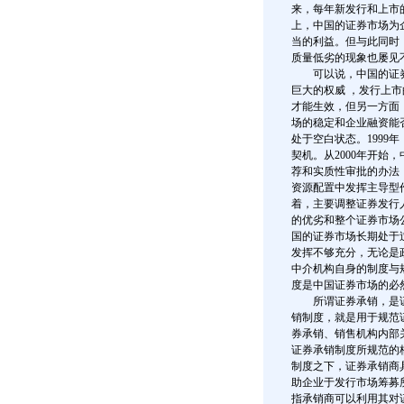
来，每年新发行和上市的
上，中国的证券市场为
当的利益。但与此同时
质量低劣的现象也屡见
可以说，中国的证券市
巨大的权威 ，发行上
才能生效，但另一方面
场的稳定和企业融资能
处于空白状态。1999
契机。从2000年开始
荐和实质性审批的办法
资源配置中发挥主导型
着，主要调整证券发行
的优劣和整个证券市场
国的证券市场长期处于
发挥不够充分，无论是
中介机构自身的制度与
度是中国证券市场的必
所谓证券承销，是证
销制度，就是用于规范
券承销、销售机构内部
证券承销制度所规范的
制度之下，证券承销商具有顾问(
助企业于发行市场筹募所需
指承销商可以利用其对