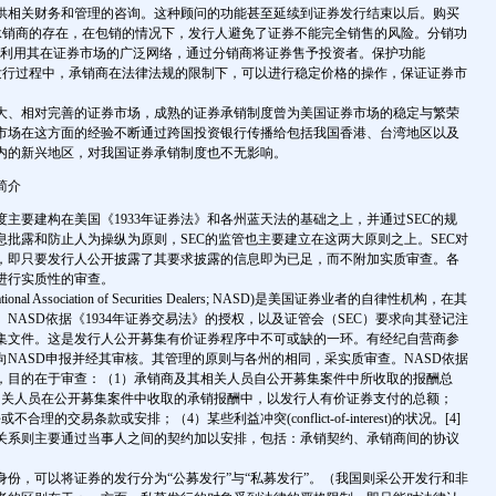
供相关财务和管理的咨询。这种顾问的功能甚至延续到证券发行结束以后。购买
指由于承销商的存在，在包销的情况下，发行人避免了证券不能完全销售的风险。分销功
指主承销商利用其在证券市场的广泛网络，通过分销商将证券售予投资者。保护功能
，指在证券发行过程中，承销商在法律法规的限制下，可以进行稳定价格的操作，保证证券市
、相对完善的证券市场，成熟的证券承销制度曾为美国证券市场的稳定与繁荣
市场在这方面的经验不断通过跨国投资银行传播给包括我国香港、台湾地区以及
内的新兴地区，对我国证券承销制度也不无影响。
简介
要建构在美国《1933年证券法》和各州蓝天法的基础之上，并通过SEC的规
息批露和防止人为操纵为原则，SEC的监管也主要建立在这两大原则之上。SEC对
，即只要发行人公开披露了其要求披露的信息即为已足，而不附加实质审查。各
进行实质性的审查。
 Association of Securities Dealers; NASD)是美国证券业者的自律性机构，在其
NASD依据《1934年证券交易法》的授权，以及证管会（SEC）要求向其登记注
集文件。这是发行人公开募集有价证券程序中不可或缺的一环。有经纪自营商参
向NASD申报并经其审核。其管理的原则与各州的相同，采实质审查。NASD依据
，目的在于审查：（1）承销商及其相关人员自公开募集案件中所收取的报酬总
相关人员在公开募集案件中收取的承销报酬中，以发行人有价证券支付的总额；
理的交易条款或安排；（4）某些利益冲突(conflict-of-interest)的状况。[4]
关系则主要通过当事人之间的契约加以安排，包括：承销契约、承销商间的协议
，可以将证券的发行分为“公募发行”与“私募发行”。（我国则采公开发行和非