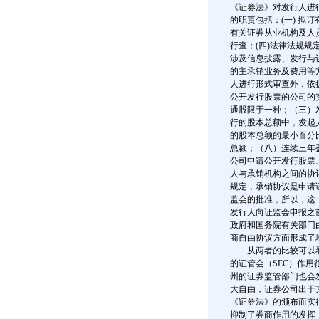
《证券法》对发行人进
的职责包括：(一) 拟
有关证券从业机构及人
行查；(四)法律法规规
涉及信息披露、发行与
的主承销业务及费用等
人进行形式审查外，依
公开发行股票的公司的
通股限于一种；（三）
行的股本总额中，发起人
的股本总额的最小百分
总额；（八）连续三年盈
公司申请公开发行股票
人与承销机构之间的协议
规定，承销协议是申请
监会的批准，所以，这
发行人向证监会申报之
政府和国务院有关部门
商自由协议方面形成了
从两者的比较可以看
的证管会（SEC）作
州的证券监管部门也会
大自由，证券公司出于
《证券法》的颁布而实
抑制了券商作用的发挥