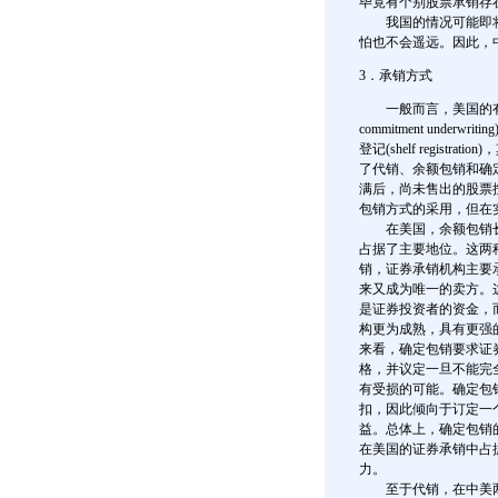
毕竟有个别股票承销存
我国的情况可能即将
怕也不会遥远。因此，
3．承销方式
一般而言，美国的有价证券承销
commitment underwrit
登记(shelf regi
了代销、余额包销和确
满后，尚未售出的股票
包销方式的采用，但在
在美国，余额包销长
占据了主要地位。这两
销，证券承销机构主要
来又成为唯一的卖方。
是证券投资者的资金，
构更为成熟，具有更强
来看，确定包销要求证
格，并议定一旦不能完
有受损的可能。确定包
扣，因此倾向于订定一
益。总体上，确定包销
在美国的证券承销中占
力。
至于代销，在中美两国的证