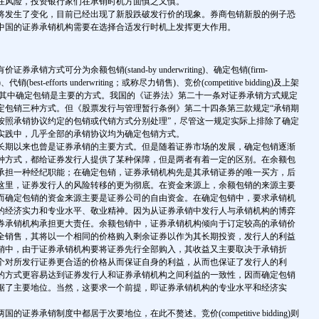
在风险，投资银行家们在承销时机方面慎之又慎。
发生了变化，目前已经出现了新股跌破发行价的现象。券商包销新股的例子恐
中国的证券承销机构需要在选择合适发行时机上发挥更大作用。
方式可分为余额包销(stand-by underwriting)、确定包销(firm-
ing)、代销(best-efforts underwriting；或称尽力销售)、竞价(competitive bidding)及上架
stration)，其中确定包销是主要的方式。我国的《证券法》第二十一条对证券承销方式规定
定包销三种方式。但《股票发行与管理暂行条例》第二十四条第三款规定“承销期
按照承销协议约定的包销或代销方式分别处理”，尽管这一规定实际上排除了确定
实践中，几乎全部的承销协议均为确定包销方式。
期以来也曾是证券承销的主要方式。但是随着证券市场的发展，确定包销逐渐
种方式，都给证券发行人提供了某种保障，但是两者有着一定的区别。在余额包
承担一种经纪职能；在确定包销，证券承销机构先是其承销证券的唯一买方，后
这里，证券发行人的风险转移的更为彻底。在资金来源上，余额包销的来源主要
而确定包销的资金来源主要是证券公司的自由资金。在确定包销中，要求承销机
的经济实力和专业水平、敬业精神。因为从证券承销中发行人与承销机构的博弈
券承销机构承担更大责任。余额包销中，证券承销机构倾向于订定较高的承销价
全销售，其将以一个相同的价格购入剩余证券以作为其长期投资，发行人的利益
销中，由于证券承销机构要将证券先行全部购入，其收益又主要取决于承销折
个对所发行证券更合适的价格从而保证自身的利益，从而也保证了发行人的利
的方式更容易达到证券发行人和证券承销机构之间利益的一致性，因而确定包销
据了主要地位。当然，这要求一个前提，即证券承销机构的专业水平和经济实
券承销制度中都居于次要地位，在此不赘述。竞价(competitive bidding)则