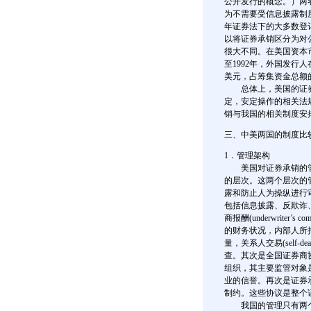
公开发行的概念。）两
为不需要受信息披露制度
年证券法下的大多数登
以将证券承销区分为对
很大不同。在美国资本
至1992年，外国发行
美元，占筹集资金总额的
总体上，美国的证券
定，安定操作的相关法
销与我国的相关制度安
三、中美两国的制度比
1．管理架构
美国对证券承销的管
的层次。这两个层次的
露和防止人为操纵进行
包括信息披露、反欺诈
商报酬(underwrite
的财务状况，内部人所持有
量，关系人交易(self-dea
查。其次是全国证券商协会(Nati
组织，其主要监管对象
业的信誉。再次是证券
制约。这些协议是整个
我国的管理只有两个