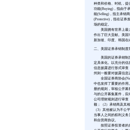
种类和价格、时机，提
功能(Buying)，
能(Selling)，
(Protective)
场的稳定。
美国拥有世界上最大
作出了巨大贡献。美国
新加坡、印度、韩国在
二、美国证券承销制度
美国的证券承销制度主
定具体化。以充分的信
信息披露进行形式审查
州则一般要对披露信息
全国证券商协会(National
中也发挥了重要的作用。
册的规则，审核公开募
与的公开募集案件，应
公司理财规则进行审查
额；（2）承销商及其
（3）其他被认为不公平或不合
当事人之间的权利义务
和自营商协议。
按照证券投资者的身份