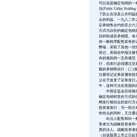
可以说是确定包销的一种
法(Public Utilit
了防止在涉及公共利益
众的利益。一九八二年
证券销售合约的至少六
方式与议价的确定包销
目的组成其承销团。各
按一般程序配售其有价
弊端，采取了其他一些
登记，系指在申报注册
布的规则四一五所规范
行，但发行必须通过交
载的承销商实行；(二)
注册登记证券若属有投票权的
义在于改变了证券发行
中，这种方法在美国的
中国证监会目前推行
确定包销和竞价方式的
网发行相结合的发行方
投资者发行，另一部分
性特点的同时，又注重
向法人配售和向一般投
资者分为战略投资者和
票的法人。战略投资者
（自该股票上市之日起