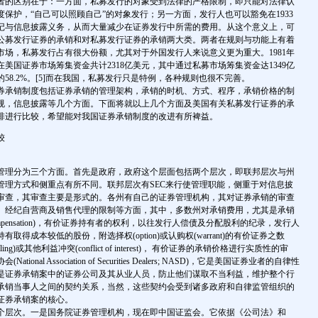
者的区别在于：一方面，私募发行的对象受到法律的严格限制，即只能对法律认
保护，“自己可以照顾自己”的对象发行；另一方面，发行人也可以豁免在1933
记与信息披露义务，从而大量减少在证券发行中所需的费用。从这个意义上，可
公募发行证券的承销和对私募发行证券的承销两大类。两者在规则与功能上有着
市场，私募发行占有很大份额，尤其对于外国发行人来说意义更为重大。1981年
人在美国证券市场筹集资金共计2318亿美元，其中通过私募市场筹集资金达1349亿
58.2%。[5]而在我国，私募发行只是特例，各种规则也很不完善。
承销制度包括证券承销的管理架构，承销的时机、方式、程序，承销价格的制
规，信息披露等几个方面。下面将就以上几个方面及美国有关私募发行证券的承
排进行比较，希望能对我国证券承销制度的改进有所裨益。
较
理分为三个方面。首先是政府，政府这个层面包括两个层次，即联邦层次与州
管理方式和侧重点有所不同。联邦层次有SEC来行使管理职能，侧重于对信息披
审查，其审查主要是形式的。各州有自己的证券管理机构，其对证券承销的审查
、经纪自营商及销售代理的限制等方面，其中，多数州对承销费用，尤其是承销
r’s compensation)，有价证券持有者的权利，以往发行人偿债及分配股利的纪录，发行人
取得成本较低的股份，附选择权(option)或认购权(warrant)的有价证券之数
ling)或其他利益冲突(conflict of interest)， 有价证券的承销价格进行实质性的审
onal Association of Securities Dealers; NASD)，它是美国证券业者的自律性
是证券承销案中的证券公司及其从业人员，防止他们谋取不当利益，维护整个行
承销当事人之间的契约关系，当然，这些契约会受到诸多政府和自律监管组织的
证券承销案的核心。
层次。一是国务院证券管理机构，现在即中国证监会。它依据《公司法》和