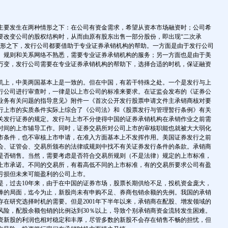
要发生在两种情形之下：在公司有资金需求，希望从资本市场融资时；公司希
要改变公司的股权结构时，从而由原有股东出售一部分股份，即出现“二次承
情形之下，发行公司都要借助于专业证券承销机构的帮助。一方面是由于发行公司
、规则和关系网络不熟悉，需要专业证券承销机构的服务；另一方面也是由于美
万变，发行公司需要在专业证券承销机构的帮助下，选择合适的时机，保证融资
上，中美两国基本上是一致的。但在中国，有若干特殊之处。一个是发行与上
行公司进行审查时，一律是以上市公司的标准来要求。在证监会发布的《证券公
业务有关问题的指导意见》附件一《首次公开发行股票申请文件主承销商核对要
发行上市的实质条件实际上综合了《公司法》和《股票发行与管理暂行条例》有关
关发行证券的规定。发行与上市不分使得中国的证券承销机构在承销作业之前需
时间的上市辅导工作。同时，证券交易所对公司上市的审核职能也就被大大弱化
市条件，也不审核上市申请，在准入方面基本上不发挥作用。美国证券发行之前
会、证管会、交易所颁布的法律或规则中找不有关证券发行条件的条款。承销商
是否销售。当然，需要考虑是否符合交易所规则（不是法律）规定的上市标准，
上市承诺。不同的交易所，有着高低不同的上市标准，有的交易所要求公司有盈
亏损但未来可能盈利的公司上市。
过去10年来，由于在中国的证券市场，股票长期供给不足，投机资金庞大，
捧的局面，迄今为止，新股尚未有申购不足、券商包销余额的先例。我国的承销
存在研究选择时机的需要。但是2001年下半年以来，承销商在配股、增发领域的
风险，配股余额包销的比例达到30％以上，导致个别承销商资金流转发生困难。
资新股的利润也相对稳定和丰厚，尽管多数的新股不会存在销售不畅的担忧，但