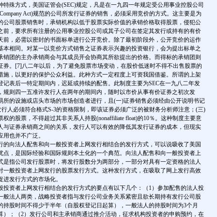
特殊方式，美国证管会(SEC)规定，凡是在一九四一年规定受公用事业控股公司
y Holding Company Act)规范的公司所发行证券的销售，必须采用竞价的方式。这主要是为
的公司股票销售时，承销机构以低于股票实际价值的承销价格取得股票，侵犯公
之前，要求所有注册的公用事业控股公司或其子公司在签定其发行或持有的有价
天前，必需以密封的书面标单进行公开竞价。除了最初阶段外，公开竞价的运作
基本相同。对某一以竞价方式销售之证券表示兴趣的投资银行，会为提出标单之
承销团的主办承销商会与其成员开会协商其所欲提出的价格。而得标的承销团则
证券。[7]八二年以后，为了避免股票市场变动，在股价低迷时不得不出售股票的
措施，以更好的保护公众利益。此种方式一定程度上可资我国借鉴。所谓的上架
登记表后一特定期间内，迟延或持续的配售。此制度主要为SEC在一九八二年发
，规则四一五准许发行人在两年的期间内，随时以市价从事有价证券之初次发
易所的设施或店头市场的市场创造者进行，且(一)证券销售必须经由公开说明书记
发行人必须符合格式S-3的资格限制，即该证券必须广泛的被财务分析师注意；(三)
股票，不得超过其非关系人持股(nonaffiliate float)的10％。这种制度主要意
人与证券承销商之间的关系，发行人可以有效的降低其发行证券的成本，但现实
应用也并不广泛。
的向法人配售和向一般投资者上网发行相结合的发行方式，可以说吸收了美国
优点，是国际经验和国际规则本土化的一个典范。向法人配售和向一般投资者上
式是指公司发行股票时，将发行股数分为两部分，一部分对具有一定资格的法人
对一般投资者上网发行的股票发行方式。这种发行方式，在吸取了网上发行高效
促进发行方式的市场化。
资者上网发行相结合的发行方式的要点有以下几个：（1）参加配售的法人投
一般法人两类，战略投资者指与发行公司业务关系紧密且欲长期持有发行公司股
的持股时间不得少于半年（自股权登记日起算），一般法人的持股时间为3个月
算）；（2）发行公司和主承销商通过推介活动，征求机构投资者的申购预约，在