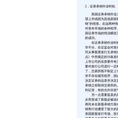
2．证券承销作业时机
美国证券承销作业主
望上市或因为其他原因
销”的情形。在这两种
对资本市场的各种程序
国证券市场的情况瞬息
的成功。
在证券承销作业时机
市不分。在证监会对发
司从事股票发行主承销
点》中所规定的16条
上市公司的实质要件有
要对发行公司进行一定
了，交易所既不制定上
并不存在辅导程序，国
决定证券的品质并决定
承销之前取得交易所的
利记录，有的允许目前
另一点需要提及的是，
从而形成了新股必被追
商尚未在新股承销方面
销售行动遭受了较大的
美国新股发行市场，投