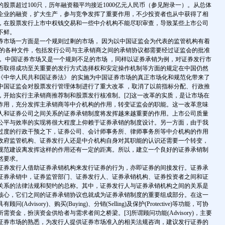
股票超过100只，历年融资额平均接近1000亿元人民币（参见附录一）。从总体
企业的融资，扩大生产，参与竞争发挥了重要作用，不少投资者也从中获得了相
，在股票发行上市中权钱交易和一些中介机构不能尽职审查，导致某些上市公司
不鲜。
场一方面是一个规则过剩的市场， 因为以中国证监会为代表的监管机构有着
市的各种文件，包括发行公司与主承销商之间的承销协议都需要经过证监会的批准
， 中国证券市场又是一个规则不足的市场 ，同样以证券承销为例，对证券发行市
否取得成功至关重要的发行方式选择权和安定操作机制等方面的规定在中国仍然
年《中华人民共和国证券法》 的实施为中国证券市场的真正市场化和规范化带来了
，中国证监会对股票发行管理体制进行了重大改革 ，取消了以前指标分配、行政推
，开始实行主承销商推荐制和股票发行核准制。[2]这一改革的实质，是让市场在
作用，充分发挥主承销商等中介机构的作用，转变证监会的职能。这一改革意味
人和证券公司之间关系的证券承销制度将发挥越来越重要的作用。上市公司质量
公平与效率的实现将很大程度上仰赖于证券承销的制度设计。另一方面，由于我
过度的行政干预之下，证券公司、会计师事务所、律师事务所等中介机构的作用
政府监管机构、证券发行人还是中介机构自身对其职能的认识还需要一个转变，
规范建设离发挥这样的作用还有一定的距离。所以，建立一个良好的证券承销制
然要求。
券发行人借助证券承销机构来发行证券的行为，亦即证券的间接发行。证券承
证券承销中，证券监管部门、证券发行人、证券承销机构、证券投资者之间和证
关系的法律法规和契约的总称。其中，证券发行人与证券承销机构之间的关系是
核心，它们之间的证券承销协议也就成为证券承销制度的重要组成部分。在这一
Advisory)、购买(Buying)、分销(Selling)及保护(Protective)等功能，可协
资金，扮演资金供给者与需求者间之桥梁。[3]所谓顾问功能(Advisory)，主要
证券市场的熟悉，为发行人提供证券市场准入的相关法规咨询，建议发行证券的