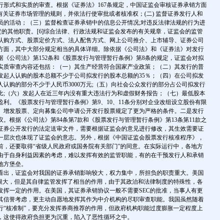
行形式和实质的审查。根据《证券法》167条规定，中国证监会审核证券承销方面
订有关证券市场管理的规则，并依法行使审批或者核准权；(二) 监督证券发行人和
员的活动；（三）监督检查证券承销中的信息公开情况;对违反法律法规的行为进
定的其他职责。[6]综合法律、行政法规和证监会发布的有关规章，证监会的监管
认购方式、股票定价方式、法人配售方式、网上公司推介、上市辅导、证券公司
方面，其中大部分规定相当的具体详细。除依据《公司法》和《证券法》对发行
据《公司法》第152条和《股票发行与管理暂行条例》第8条的规定，证监会对拟
实质审查内容还包括：（一）其生产经营符合国家产业政策；（二）其发行的普
发起人认购的股本总额不少于公司拟发行的股本总额的35％；（四）在公司拟发
认购的部分不少于人民币3000万元;（五）向社会公众发行的部分占公司拟发行
比;（六）发起人在近三年内没有重大违法行为和虚假财务报告；（七）最低股本
利。《股票发行与管理暂行条例》第9、10、11条分别对企业改组设立股份有限
、增发股票、定向募集公司申请公开发行股票规定了更为严格的条件。二是发行
。根据《公司法》第84条第7款和《股票发行与管理暂行条例》第13条第11款之
证券公开发行的法定送审文件，需要根据证监会的意见进行修改，其生效需要证
一层次也体现了证监会的意志。另外，根据《中国证监会股票发行核准程序》，
前，还要取得“省级人民政府或国务院有关部门”的同意。在实际运行中，各地方
由于自身利益因素的考虑，难以发挥有效的监管职能，有的在干预发行人和承销
地方堡垒。
出，证监会对我国的证券承销影响较大，权力集中，所担负的职责重大。美国
用很大，但是其自律监管发挥了相当的作用，由于其政治和法律制度的特殊性，各
发挥一定的作用。在美国，其证券承销协议一般不需要SEC的批准，当事人有更
其信誉考虑，更主动自愿地发挥其作为中介机构的尽职审查职能。我国虽然随着
行“核准制”，要充分发挥券商推荐的作用，但政府机构职能过度膨胀一定程度上
，这使得政府负担更为沉重，陷入了恶性循环之中。