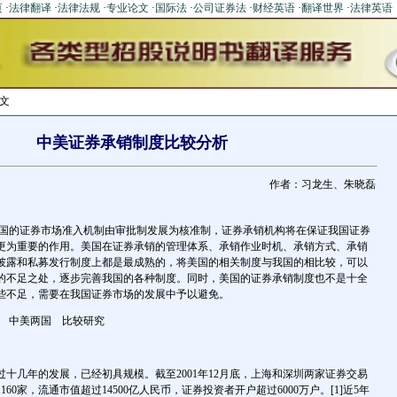
页
·
法律翻译
·
法律法规
·
专业论文
·
国际法
·
公司证券法
·
财经英语
·
翻译世界
·
法律英语
文
中美证券承销制度比较分析
作者：习龙生、朱晓磊
的证券市场准入机制由审批制发展为核准制，证券承销机构将在保证我国证券
更为重要的作用。美国在证券承销的管理体系、承销作业时机、承销方式、承销
披露和私募发行制度上都是最成熟的，将美国的相关制度与我国的相比较，可以
的不足之处，逐步完善我国的各种制度。同时，美国的证券承销制度也不是十全
些不足，需要在我国证券市场的发展中予以避免。
度 中美两国 比较研究
几年的发展，已经初具规模。截至2001年12月底，上海和深圳两家证券交易
60家，流通市值超过14500亿人民币，证券投资者开户超过6000万户。[1]近5年