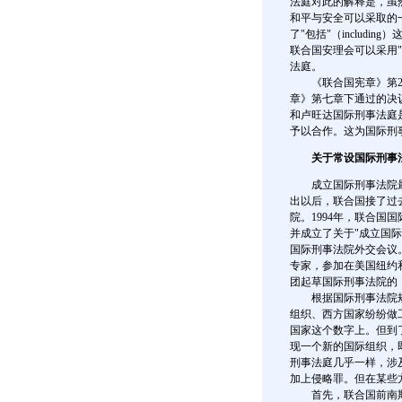
法庭对此的解释是，虽
和平与安全可以采取的
了"包括"（inclu
联合国安理会可以采用
法庭。
《联合国宪章》第25
章》第七章下通过的决
和卢旺达国际刑事法庭
予以合作。这为国际刑
关于常设国际刑事
成立国际刑事法院最初
出以后，联合国接了过
院。1994年，联合
并成立了关于"成立国际
国际刑事法院外交会议
专家，参加在美国纽约
团起草国际刑事法院的
根据国际刑事法院规约
组织、西方国家纷纷做
国家这个数字上。但到了
现一个新的国际组织，
刑事法庭几乎一样，涉
加上侵略罪。但在某些
首先，联合国前南斯