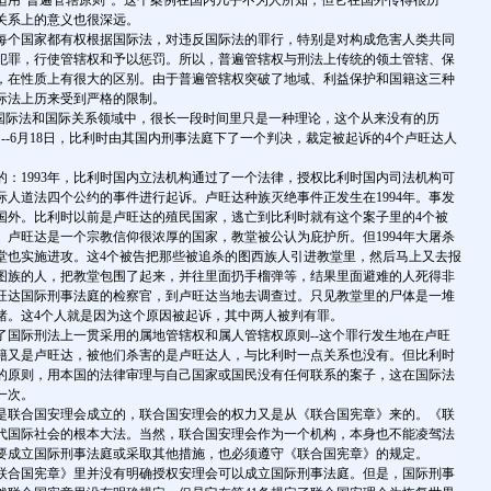
适用"普遍管辖原则"。这个案例在国内几乎不为人所知，但它在国外传得很历
关系上的意义也很深远。
个国家都有权根据国际法，对违反国际法的罪行，特别是对构成危害人类共同
犯罪，行使管辖权和予以惩罚。所以，普遍管辖权与刑法上传统的领土管辖、保
，在性质上有很大的区别。由于普遍管辖权突破了地域、利益保护和国籍这三种
际法上历来受到严格的限制。
际法和国际关系领域中，很长一段时间里只是一种理论，这个从来没有的历
--6月18日，比利时由其国内刑事法庭下了一个判决，裁定被起诉的4个卢旺达人
1993年，比利时国内立法机构通过了一个法律，授权比利时国内司法机构可
国际人道法四个公约的事件进行起诉。卢旺达种族灭绝事件正发生在1994年。事发
国外。比利时以前是卢旺达的殖民国家，逃亡到比利时就有这个案子里的4个被
。卢旺达是一个宗教信仰很浓厚的国家，教堂被公认为庇护所。但1994年大屠杀
堂也实施进攻。这4个被告把那些被追杀的图西族人引进教堂里，然后马上又去报
图族的人，把教堂包围了起来，并往里面扔手榴弹等，结果里面避难的人死得非
旺达国际刑事法庭的检察官，到卢旺达当地去调查过。只见教堂里的尸体是一堆
睹。这4个人就是因为这个原因被起诉，其中两人被判有罪。
际刑法上一贯采用的属地管辖权和属人管辖权原则--这个罪行发生地在卢旺
籍又是卢旺达，被他们杀害的是卢旺达人，与比利时一点关系也没有。但比利时
的原则，用本国的法律审理与自己国家或国民没有任何联系的案子，这在国际法
一次。
联合国安理会成立的，联合国安理会的权力又是从《联合国宪章》来的。《联
代国际社会的根本大法。当然，联合国安理会作为一个机构，本身也不能凌驾法
要成立国际刑事法庭或采取其他措施，也必须遵守《联合国宪章》的规定。
合国宪章》里并没有明确授权安理会可以成立国际刑事法庭。但是，国际刑事