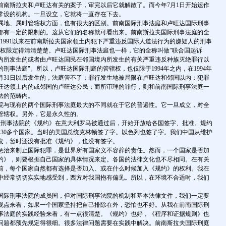
前南斯拉夫和卢旺达有关的案子，审完以后它就解散了。而今年7月1日开始运作
常设的机构。一旦设立，它就将一直存在下去。
地、属时管辖权方面，也有很大的区别。前南国际刑事法庭和卢旺达国际刑事
都有一定的限制的。这从它们的名称就可看出来。前南斯拉夫国际刑事法庭的全
1991以来在前南斯拉夫国家领土内犯下严重违反国际人道法行为的嫌疑人的刑事
辖权限定得清清楚楚。卢旺达国际刑事法庭也一样，它的全称叫做"联合国起诉
达境内所发生的或者由卢旺达国民在邻国境内所发生的有关严重违反种族灭绝罪行以
刑事法庭"。所以，卢旺达国际刑庭的管辖权，也仅限于1994年之内，在1994年
年12月31日以后发生的，法庭管不了；罪行发生地被局限在卢旺达和邻国以内；犯罪
旺达领土内的或邻国的卢旺达公民；而所审理的罪行，则和前南国际刑事法庭一
法的范畴内。
与现有的两个国际刑事法庭最大的不同就在于它的普遍性。它一旦成立，对全
管辖权。另外，它是永久性的。
际刑事法院的《规约》在意大利罗马被通过后，开始开放给各国签字、批准。规约
130多个国家。当时的美国总统克林顿签了字。以色列也签了字。我们中国从维护
发，暂时还没有批准《规约》，也没有签字。
治来制止国际犯罪，是世界所有国家义不容辞的责任。然而，一个国家是否加
约》，则要根据自己国家的具体情况来定。各国的法律文化也不尽相同。在有关
前，每个国家自然都有选择是否加入、或在什么时候加入《规约》的权利。我在
中经常切切实实地感受到，西方对我国抱有偏见。所以，在环境不合适时，我们
际刑事法院的成员国，但对国际刑事法院的机制和基本法律文件，我们一定要
观点来看，如果一个国家坚持把自己排除在外，恐怕也不好。从我在前南国际刑
事法庭的实践经验来看，有一点很清楚。《规约》也好，《程序和证据规则》也
问题都预先规定得很细。很多法律问题需要在实践中解决。前南斯拉夫国际刑庭