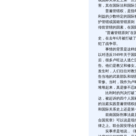
或国际关系史上第一次
害，其在国际法和国际
普遍管辖权，是指每
利益的少数特定的国际
护管辖或国籍管辖原则
传统管辖的因素，在国
"普遍管辖原则"在国
史，在去年6月被打破了
犯了战争罪。
事情的背景是这样的：
以对违反1949年关于
后，很多卢旺达人逃亡
告。他们是教父和修女
发生时，人们往往对教
告当地的武装部队和胡
常惨。当时，我作为卢
堆堆起来，真是惨不忍
比利时的判决打破了国
达，被起诉的四个人国
的法庭实践普遍管辖权
和国际关系史上还是第
前南国际刑事法庭是
合国宪章》可以说是现
律之上。联合国安理会
实事求是地说，《联