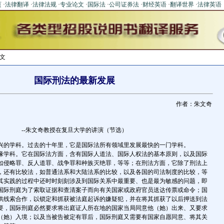
页
·
法律翻译
·
法律法规
·
专业论文
·
国际法
·
公司证券法
·
财经英语
·
翻译世界
·
法律英语
文
国际刑法的最新发展
作者：朱文奇
--朱文奇教授在复旦大学的讲演（节选）
的学科。过去的十年里，它是国际法所有领域里发展最快的一门学科。
学科。它在国际法方面，含有国际人道法、国际人权法的基本原则，以及国际
如侵略罪、反人道罪、战争罪和种族灭绝罪，等等；在刑法方面，它除了刑法上
，还有比较法，如普通法系和大陆法系的比较，以及各国的司法制度的比较，等
其实践的过程中还时时刻刻涉及到国际关系中最重要、也是最为敏感的问题，即
国际刑庭为了索取证据和查清案子而向有关国家或政府官员送达传票或命令；国
供线索合作，以锁定和抓获被法庭起诉的嫌疑犯，并在将其抓获了以后押送到法
要，国际刑庭必然要求将出庭证人所在地的国家当局同意他（她）出来、又要求
（她）入境；以及当被告被定有罪后，国际刑庭又需要有国家自愿同意、将其关