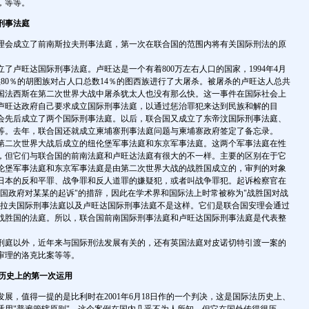
，等等。
刑事法庭
理会成立了前南斯拉夫刑事法庭，第一次在联合国的范围内将有关国际刑法的原
卢旺达国际刑事法庭。卢旺达是一个有着800万左右人口的国家，1994年4月
80％的胡图族对占人口总数14％的图西族进行了大屠杀。被屠杀的卢旺达人总共
德国法西斯在第二次世界大战中屠杀犹太人也没有那么快。这一事件在国际社会上
卢旺达政府自己要求成立国际刑事法庭，以通过惩治罪犯来达到民族和解的目
会先后成立了两个国际刑事法庭。以后，联合国又成立了东帝汶国际刑事法庭、
等。去年，联合国还就成立柬埔寨刑事法庭问题与柬埔寨政府签定了备忘录。
二次世界大战后成立的纽伦堡军事法庭和东京军事法庭。这两个军事法庭在性
，但它们与联合国的前南法庭和卢旺达法庭有很大的不一样。主要的区别在于它
伦堡军事法庭和东京军事法庭是由第二次世界大战的战胜国成立的，审判的对象
日本的反和平罪、战争罪和反人道罪的嫌疑犯，或者叫战争罪犯。起诉检察官在
某国政府对某某的起诉"的措辞，因此在学术界和国际法上时常被称为"战胜国对战
斯拉夫国际刑事法庭以及卢旺达国际刑事法庭不是这样。它们是联合国安理会通过
战胜国的法庭。所以，联合国前南国际刑事法庭和卢旺达国际刑事法庭是代表整
庭以外，近年来与国际刑法发展有关的，还有英国法庭对皮诺切特引渡一案的
审理的洛克比案等等。
在历史上的第一次运用
，值得一提的是比利时在2001年6月18日作的一个判决，这是国际法历史上、