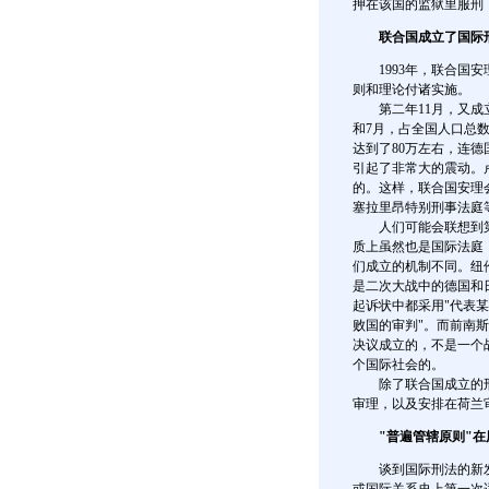
押在该国的监狱里服刑
联合国成立了国际
1993年，联合国安
则和理论付诸实施。
第二年11月，又成立了
和7月，占全国人口总数
达到了80万左右，连
引起了非常大的震动。
的。这样，联合国安理
塞拉里昂特别刑事法庭
人们可能会联想到第
质上虽然也是国际法庭
们成立的机制不同。纽
是二次大战中的德国和
起诉状中都采用"代表
败国的审判"。而前南
决议成立的，不是一个
个国际社会的。
除了联合国成立的刑
审理，以及安排在荷兰
"普遍管辖原则"
谈到国际刑法的新发展