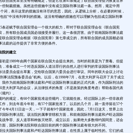
然联合国宪章里没有明确规定，但是它在第41条规定了联合国安理会为恢复世界
一些制裁措施。虽然这些措施中没有成立国际刑事法庭一条。然而，规定中用
ding）这个词，表示这里的措施没有详尽的意思，因此，从逻辑上分析，在必要的时候，
"包括"中没有列举到的措施。这没有明确的措施也可以理解为包括成立国际刑事
条还赋予联合国安理会一个很大的权力，即对于联合国安理会在《联合国宪
议，所有联合国成员国必须接受并履行。这一条很厉害。由于前南国际刑事法庭
是联合国安理会根据《联合国宪章》第七章成立的，所有联合国的成员国都必须
事法庭的运作提供了非常方便的条件。
法院的建立
是1989年由两个国家在联合国大会提出来的。当时的初衷是为了禁毒。但提
去，准备成立一个对违反国际人道法罪行的自然人进行审判的常设国际刑事法
国国际法委员会提出草案，交给联合国第六委员会进行审议。同年的联大会议上讨论
刑事法院预备委员会"机构。以后，在1998年7月，在意大利罗马召开了关于成立
。我作为前南国际刑事法庭和卢旺达国际刑事法庭的正式代表，作为国际刑法的
和意大利罗马的会议，从法律技术的角度（不是政策的角度考虑）帮助各国代表
《规约》。
的规定，有60个国家批准这些规约，它就能生效。经过国际上的一些非政府
工作，到去年底今年初，有57个国家批准了。以后的几个月，就一直停留在57个
今年4月11日这一天，一下子就有9个国家批准，因此，7月1日这天，世界上出
即国际刑事法院。该法院的属事管辖权方面，和前南国际刑事法庭和卢旺达国际
及战争罪、反人道罪和种族灭绝罪。成立以后，如果绝大多数缔约国同意，还会
方面，国际刑事法院和联合国目前的两个国际刑事法庭有很大的不同。
拉夫国际刑事法庭和卢旺达国际刑事法庭，在性质上属于临时性的。它们的成